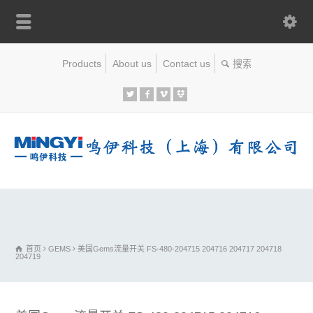
Products
About us
Contact us
首页
GEMS
美国Gems流量开关 FS-480-204715 204716 204717 204718
204719