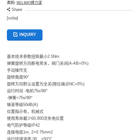
类别:
BELIMO搏力谋
Share
[ssba]
INQUIRY
基本技术参数扭矩最小2.5Nm
弹簧旋转方向断电常关，阀门关闭(A-AB=0%)
手动操作无
旋转角度90°
旋转方向默认设置为全关(限位端点NC=0%)
运行时间 -电机75s/90°
-弹簧<75s/90°
噪音等级50dB(A)
位置指示有，机械式
使用寿命最少60,000次失电位置
电气防护等级IP42
连接电缆1m, 2×0.75mm2
运行环境温度-30…+50°C