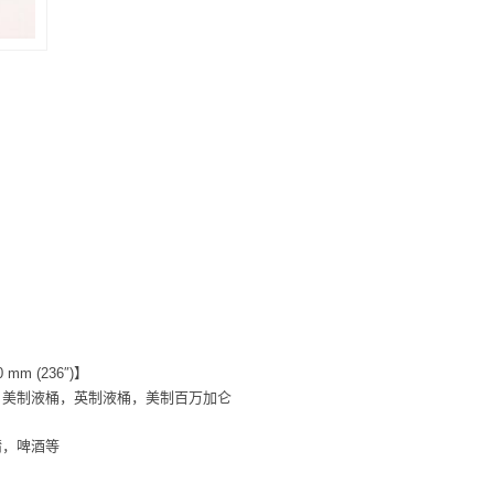
mm (236″)】
，美制液桶，英制液桶，美制百万加仑
精，啤酒等