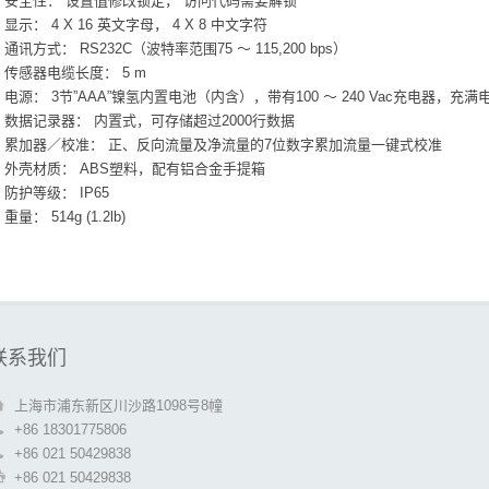
安全性： 设置值修改锁定， 访问代码需要解锁
显示： 4 X 16 英文字母， 4 X 8 中文字符
通讯方式： RS232C（波特率范围75 ～ 115,200 bps）
传感器电缆长度： 5 m
电源： 3节”AAA”镍氢内置电池（内含），带有100 ～ 240 Vac充电器，充
数据记录器： 内置式，可存储超过2000行数据
累加器／校准： 正、反向流量及净流量的7位数字累加流量一键式校准
外壳材质： ABS塑料，配有铝合金手提箱
防护等级： IP65
重量： 514g (1.2lb)
联系我们
上海市浦东新区川沙路1098号8幢
+86 18301775806
+86 021 50429838
+86 021 50429838