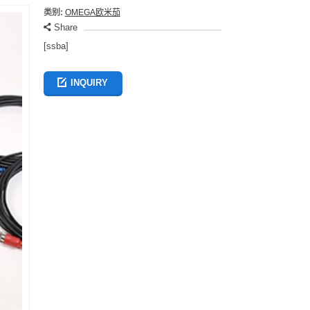
类别:
OMEGA欧米茄
Share
[ssba]
INQUIRY