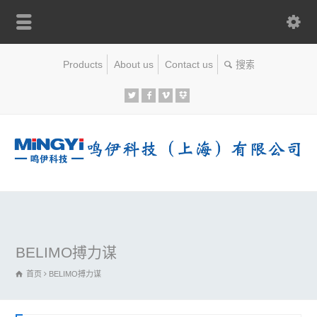
Products
About us
Contact us
BELIMO搏力谋
首页
BELIMO搏力谋