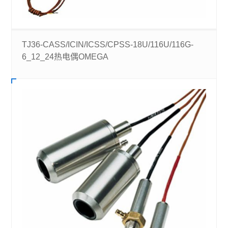
TJ36-CASS/ICIN/ICSS/CPSS-18U/116U/116G-
6_12_24热电偶OMEGA