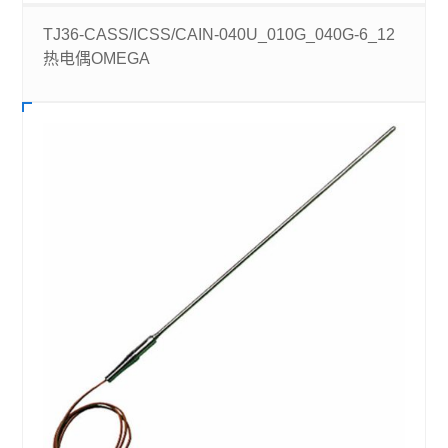
TJ36-CASS/ICSS/CAIN-040U_010G_040G-6_12
热电偶OMEGA