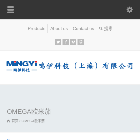
Products
About us
Contact us
OMEGA欧米茄
首页
OMEGA欧米茄